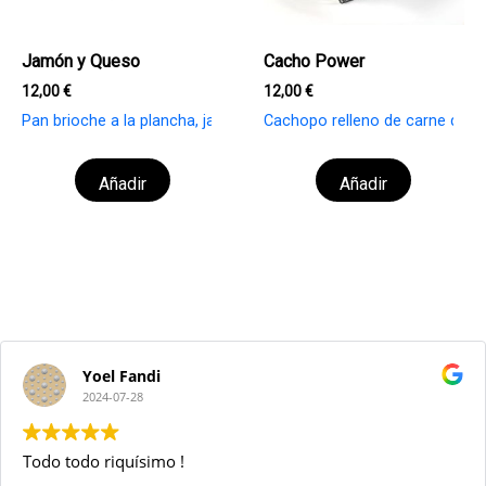
Jamón y Queso
Cacho Power
12,00
€
12,00
€
Pan brioche a la plancha, jamón cocido extra y queso fundido.
Cachopo relleno de carne de vac
Añadir
Añadir
Yoel Fandi
2024-07-28
Todo todo riquísimo !