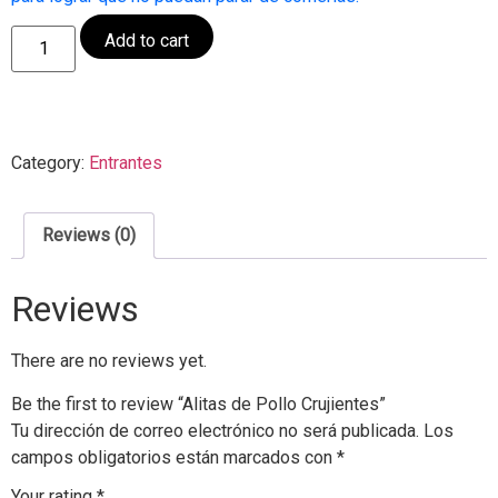
Alitas
Add to cart
de
Pollo
Crujientes
quantity
Category:
Entrantes
Reviews (0)
Reviews
There are no reviews yet.
Be the first to review “Alitas de Pollo Crujientes”
Tu dirección de correo electrónico no será publicada.
Los
campos obligatorios están marcados con
*
Your rating
*