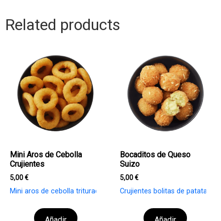
Related products
Mini Aros de Cebolla
Bocaditos de Queso
Crujientes
Suizo
5,00
€
5,00
€
Mini aros de cebolla triturada con un rebozado extra crujiente. Pr
Crujientes bolitas de patata ra
Añadir
Añadir